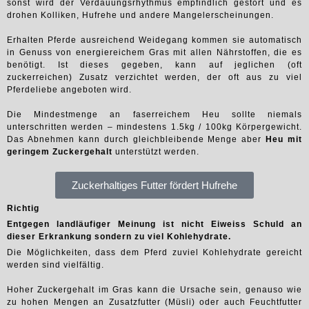
sonst wird der Verdauungsrhythmus empfindlich gestört und es
drohen Kolliken, Hufrehe und andere Mangelerscheinungen.
Erhalten Pferde ausreichend Weidegang kommen sie automatisch
in Genuss von energiereichem Gras mit allen Nährstoffen, die es
benötigt. Ist dieses gegeben, kann auf jeglichen (oft
zuckerreichen) Zusatz verzichtet werden, der oft aus zu viel
Pferdeliebe angeboten wird.
Die Mindestmenge an faserreichem Heu sollte niemals
unterschritten werden – mindestens 1.5kg / 100kg Körpergewicht.
Das Abnehmen kann durch gleichbleibende Menge aber
Heu mit
geringem Zuckergehalt
unterstützt werden.
Zuckerhaltiges Futter fördert Hufrehe
Richtig
Entgegen landläufiger Meinung ist nicht Eiweiss Schuld an
dieser Erkrankung sondern zu viel Kohlehydrate.
Die Möglichkeiten, dass dem Pferd zuviel Kohlehydrate gereicht
werden sind vielfältig.
Hoher Zuckergehalt im Gras kann die Ursache sein, genauso wie
zu hohen Mengen an Zusatzfutter (Müsli) oder auch Feuchtfutter