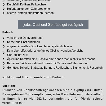
Verdauungsproblemen, Kotwasser
Durchfall, Koliken, Fellwechsel
Huferkrankungen, Zahnprobleme
älteren Pferden, trinkmüden Pferden
jedes Obst und Gemüse gut veträglich
Falsch
Vorsicht vor Überzuckerung
Kerne aus Obst entfernen
angeschimmeltes Obst kann lebensgefährlich sein
Kein überreifes oder angefaultes Obst verwenden, Vorsicht
Gärungsprozess
Äpfel und Karotten sind Klassiker mit denen man nichts falsch macht
Bananen (reich an Kalium) können mit Schale verfüttert werden
Gemüse: Sellerie, Blattsalat, Bohnen, Radieschen, Blumenkohl, Rosenkohl
Nicht zu viel füttern, sondern mit Bedacht .
Vorsicht:
Pflanzen von Nachtschattengewächsen sind als giftig einzustufen.
Dazu gehören Tomatenpflanzen, rohe Kartoffeln und Maiskolben.
In ihnen ist zu viel Stärke vorhanden, die für Pferde schwer
verdaulich ist.