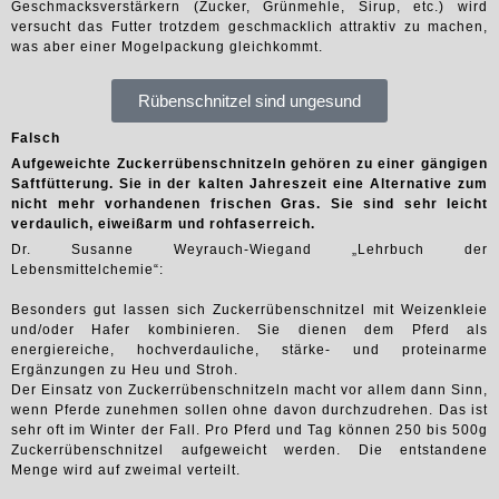
Geschmacksverstärkern (Zucker, Grünmehle, Sirup, etc.) wird
versucht das Futter trotzdem geschmacklich attraktiv zu machen,
was aber einer Mogelpackung gleichkommt.
Rübenschnitzel sind ungesund
Falsch
Aufgeweichte Zuckerrübenschnitzeln gehören zu einer gängigen
Saftfütterung. Sie in der kalten Jahreszeit eine Alternative zum
nicht mehr vorhandenen frischen Gras. Sie sind sehr leicht
verdaulich, eiweißarm und rohfaserreich.
Dr. Susanne Weyrauch-Wiegand „Lehrbuch der
Lebensmittelchemie“:
Besonders gut lassen sich Zuckerrübenschnitzel mit Weizenkleie
und/oder Hafer kombinieren. Sie dienen dem Pferd als
energiereiche, hochverdauliche, stärke- und proteinarme
Ergänzungen zu Heu und Stroh.
Der Einsatz von Zuckerrübenschnitzeln macht vor allem dann Sinn,
wenn Pferde zunehmen sollen ohne davon durchzudrehen. Das ist
sehr oft im Winter der Fall. Pro Pferd und Tag können 250 bis 500g
Zuckerrübenschnitzel aufgeweicht werden. Die entstandene
Menge wird auf zweimal verteilt.